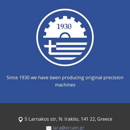
Since 1930 we have been producing original precision
machines
5 Larnakos str, N. Iraklio, 141 22, Greece
lara@ercam.gr