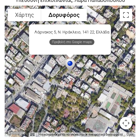
Χάρτης
Δορυφόρος
Λάρνακος 5, Ν. Ηράκλειο, 141 22, Ελλάδα
Προβολή στο Google maps
Η εικόνα ενδέχεται να υπόκειται σε πνευματικά δικαιώματα
Όροι