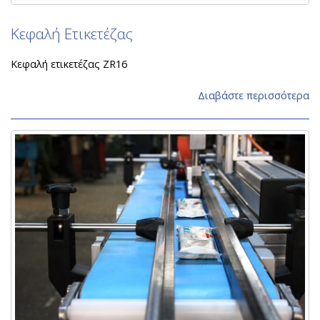
Κεφαλή Ετικετέζας
Κεφαλή ετικετέζας ZR16
Διαβάστε περισσότερα