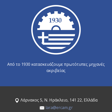
Από το 1930 κατασκευάζουμε πρωτότυπες μηχανές
ακριβείας
Λάρνακος 5, Ν. Ηράκλειο, 141 22, Ελλάδα
lara@ercam.gr